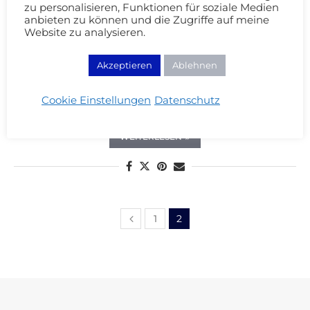
zu personalisieren, Funktionen für soziale Medien
anbieten zu können und die Zugriffe auf meine
Tipps & Tutorials
Website zu analysieren.
In 10 Schritten zum glamourösen
Festtagslook! (Schritt für Schritt
Akzeptieren
Ablehnen
Anleitung)
Cookie Einstellungen
Datenschutz
21/12/2013
WEITERLESEN
1
2