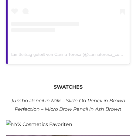
Ein Beitrag geteilt von Carina Teresa (@carinateresa_com)
am
M
SWATCHES
Jumbo Pencil in Milk – Slide On Pencil in Brown
Perfection – Micro Brow Pencil in Ash Brown