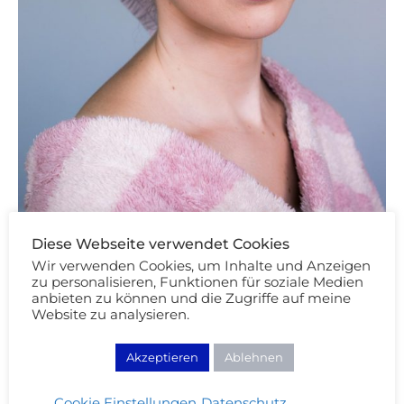
Diese Webseite verwendet Cookies
Pflege
Wir verwenden Cookies, um Inhalte und Anzeigen
zu personalisieren, Funktionen für soziale Medien
Neu von Kiehl’s: Mizellenwasser &
anbieten zu können und die Zugriffe auf meine
Lippenpflege
Website zu analysieren.
12/10/2018
Akzeptieren
Ablehnen
WEITERLESEN
Cookie Einstellungen
Datenschutz