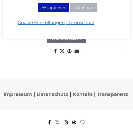
Chanel Mint Mascara & NARS Mint
Akzeptieren
Ablehnen
Eyeliner
Cookie Einstellungen
Datenschutz
30/06/2013
WEITERLESEN
Impressum
|
Datenschutz
|
Kontakt
|
Transparenz