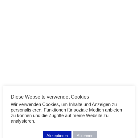
Diese Webseite verwendet Cookies
Fashion
Wir verwenden Cookies, um Inhalte und Anzeigen zu
personalisieren, Funktionen für soziale Medien anbieten
Fashion Trend: Statement Ohrringe
zu können und die Zugriffe auf meine Website zu
analysieren.
13/11/2017
Akzeptieren
Ablehnen
WEITERLESEN