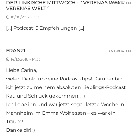
DER LINKISCHE MITTWOCH - ° VERENAS WELT °°
ANTWORTEN
VERENAS WELT °
10/08/2017 - 12:31
[…] Podcast: 5 Empfehlungen […]
FRANZI
ANTWORTEN
14/12/2018 - 14:33
Liebe Carina,
vielen Dank für deine Podcast-Tips! Darüber bin
ich jetzt zu meinem absoluten Lieblings-Podcast
Kau und Schluck gekommen… :)
Ich liebe ihn und war jetzt sogar letzte Woche in
Mannheim im Emma Wolf essen – es war ein
Traum!
Danke dir! :)