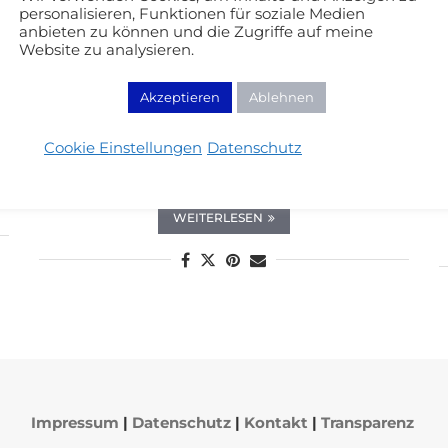
personalisieren, Funktionen für soziale Medien
anbieten zu können und die Zugriffe auf meine
Website zu analysieren.
Beauty Review
Makeup Atelier –
Akzeptieren
Ablehnen
Cremelidschatten in Green
Bronze
Cookie Einstellungen
Datenschutz
19/02/2013
WEITERLESEN
Impressum
|
Datenschutz
|
Kontakt
|
Transparenz