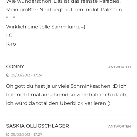
Wie wunderschön. Das ist das reinste Paradies.
Mein größter Neid liegt auf den Inglot-Paletten.
*__*
Wirklich eine tolle Sammlung. =)
LG
K-ro
CONNY
ANTWORTEN
09/03/2013 - 17:24
Oh gott du hast ja ur viele Schminksachen! :D Ich
hab nicht mal annährend so viele haha. Ich glaub,
ich würd da total den Überblick verlieren (:
SASKIA OLLIGSCHLÄGER
ANTWORTEN
09/03/2013 - 17:27