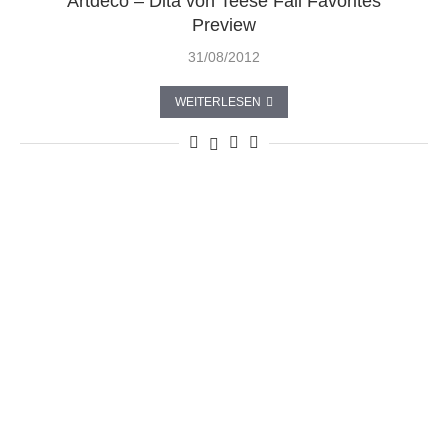
Artdeco – Dita von Teese Fall Favorites
Preview
31/08/2012
WEITERLESEN