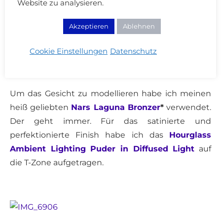
Website zu analysieren.
Die Augenbrauen habe ich mit der
Anastasia
Akzeptieren
Ablehnen
Beverly Hills Dip Brow Pomade
*
nachgezogen.
Für Look Fotos male ich meine Brauen gerne stark
Cookie Einstellungen
Datenschutz
nach und mit der Brow Pomade und einem Pinsel
gelingt mir das „artistischer“, als mit einem Stift.
Um das Gesicht zu modellieren habe ich meinen
heiß geliebten
Nars Laguna Bronzer
*
verwendet.
Der geht immer. Für das satinierte und
perfektionierte Finish habe ich das
Hourglass
Ambient Lighting Puder in Diffused Light
auf
die T-Zone aufgetragen.