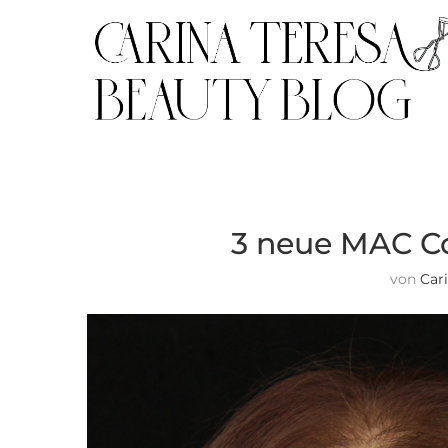
3 neue MAC Co
von
Car