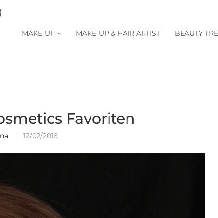
MAKE-UP
MAKE-UP & HAIR ARTIST
BEAUTY TR
smetics Favoriten
ina
12/02/2016