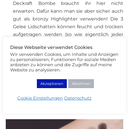
Deckraft Bombe braucht ihr hier nicht
erwarten. Dafür kann man sie aber sicher auch
gut als bronzy Highlighter verwenden! Die 3
Gelee Lidschatten können feucht und trocken
aufgetragen werden (so wie eigentlich jeder
Lidschatten ;) ). Vor allem beim Goldton hatte
Diese Webseite verwendet Cookies
ich auch beim feuchten Auftrag viel Fallout und
Wir verwenden Cookies, um Inhalte und Anzeigen
es blieb immer eine gewisse Transparenz. Der
zu personalisieren, Funktionen für soziale Medien
anbieten zu können und die Zugriffe auf meine
Grau-Oliv-Grün-Ton ist sehr besonders und
Website zu analysieren.
mein Favorit!
Alles in allem eine softe
„Sommerpalette“, die einfach in der
Akzeptieren
Ablehnen
Anwendung für mich aber etwas trocken
und steif ist.
Cookie Einstellungen
Datenschutz