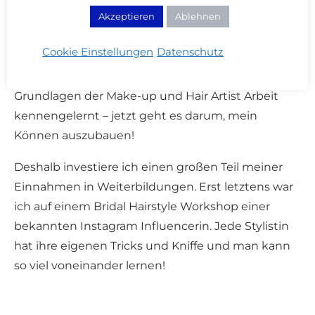
Akzeptieren
Ablehnen
Gerade in den ersten Jahren als Stylisten finde ich
Cookie Einstellungen
Datenschutz
es essentiell, mich weiter zu bilden. Während
meiner 6-monatigen Ausbildung habe ich die
Grundlagen der Make-up und Hair Artist Arbeit
kennengelernt – jetzt geht es darum, mein
Können auszubauen!
Deshalb investiere ich einen großen Teil meiner
Einnahmen in Weiterbildungen. Erst letztens war
ich auf einem Bridal Hairstyle Workshop einer
bekannten Instagram Influencerin. Jede Stylistin
hat ihre eigenen Tricks und Kniffe und man kann
so viel voneinander lernen!