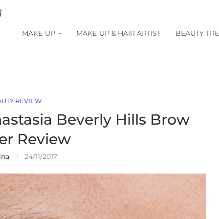
MAKE-UP
MAKE-UP & HAIR ARTIST
BEAUTY TR
AUTY REVIEW
nastasia Beverly Hills Brow
er Review
ina
24/11/2017