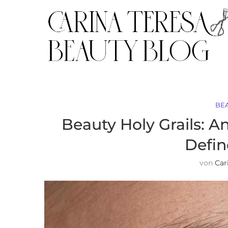
BE
Beauty Holy Grails: A
Defin
von
Car