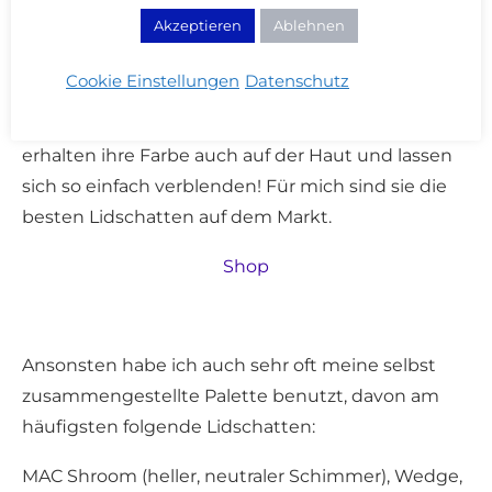
Fehler. Meinem Farbschema (nude & kühl)
Akzeptieren
Ablehnen
entsprechen am ehesten die Glamour oder I Need
A Nude Paletten. Letzere habe ich dieses Jahr sehr
Cookie Einstellungen
Datenschutz
gerne getragen. Die Lidschatten sind alle buttrig
weich, sehr gut pigmentiert, aber nicht zu stark,
erhalten ihre Farbe auch auf der Haut und lassen
sich so einfach verblenden! Für mich sind sie die
besten Lidschatten auf dem Markt.
Shop
Ansonsten habe ich auch sehr oft meine selbst
zusammengestellte Palette benutzt, davon am
häufigsten folgende Lidschatten:
MAC Shroom (heller, neutraler Schimmer), Wedge,