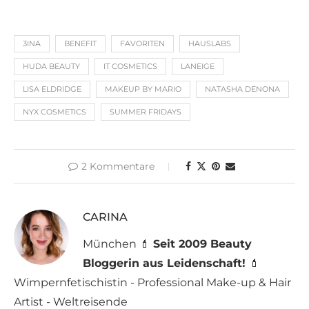
3INA
BENEFIT
FAVORITEN
HAUSLABS
HUDA BEAUTY
IT COSMETICS
LANEIGE
LISA ELDRIDGE
MAKEUP BY MARIO
NATASHA DENONA
NYX COSMETICS
SUMMER FRIDAYS
2 Kommentare
CARINA
München 💄
Seit 2009 Beauty
Bloggerin aus Leidenschaft!
💄
Wimpernfetischistin - Professional Make-up & Hair
Artist - Weltreisende