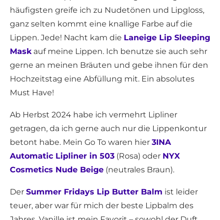
häufigsten greife ich zu Nudetönen und Lipgloss,
ganz selten kommt eine knallige Farbe auf die
Lippen. Jede! Nacht kam die
Laneige Lip Sleeping
Mask
auf meine Lippen. Ich benutze sie auch sehr
gerne an meinen Bräuten und gebe ihnen für den
Hochzeitstag eine Abfüllung mit. Ein absolutes
Must Have!
Ab Herbst 2024 habe ich vermehrt Lipliner
getragen, da ich gerne auch nur die Lippenkontur
betont habe. Mein Go To waren hier
3INA
Automatic Lipliner in 503
(Rosa) oder
NYX
Cosmetics Nude Beige
(neutrales Braun).
Der
Summer Fridays Lip Butter Balm
ist leider
teuer, aber war für mich der beste Lipbalm des
Jahres. Vanille ist mein Favorit – sowohl der Duft,