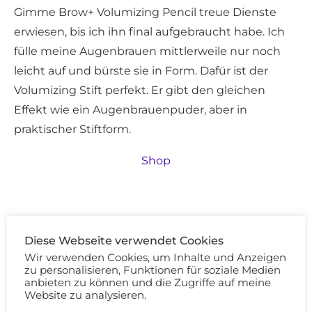
Gimme Brow+ Volumizing Pencil treue Dienste
erwiesen, bis ich ihn final aufgebraucht habe. Ich
fülle meine Augenbrauen mittlerweile nur noch
leicht auf und bürste sie in Form. Dafür ist der
Volumizing Stift perfekt. Er gibt den gleichen
Effekt wie ein Augenbrauenpuder, aber in
praktischer Stiftform.
Shop
Natasha Denona I Need A Nude Palette
Diese Webseite verwendet Cookies
So viele Paletten habe ich bei mir Zuhause
Wir verwenden Cookies, um Inhalte und Anzeigen
zu personalisieren, Funktionen für soziale Medien
rumliegen, doch nichts kann Natasha Denona
anbieten zu können und die Zugriffe auf meine
toppen. Ihr macht mit keiner ihrer Paletten einen
Website zu analysieren.