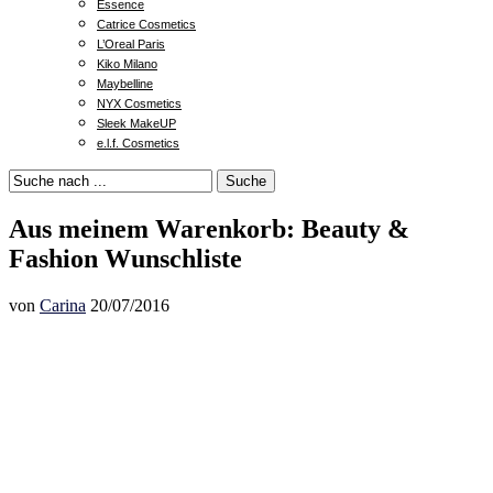
Essence
Catrice Cosmetics
L’Oreal Paris
Kiko Milano
Maybelline
NYX Cosmetics
Sleek MakeUP
e.l.f. Cosmetics
Suche
Aus meinem Warenkorb: Beauty &
Fashion Wunschliste
von
Carina
20/07/2016