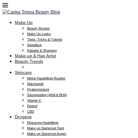
Make-Up
Beauty Review
Make Up Looks
Tipps, Tricks & Tutorial
Nagellack
Rabatte & Shopping
Make-up & Hair Artist
Beauty Trends
Skincare
Meine Hautpflege Routine
Niacinamid
Hyaluronsäure
Säurepeeling (AHA & BHA)
Vitamin C
Retinol
CBD
Drogerie
Reizarme Hautpflege
Make-up Starterset Teint
Make-up Starterset Augen