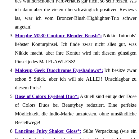
des wunderschönen Farbverlaufs gar nicht so sehr reizen. Als
ich dann aber die vielen überschwänglich positiven Reviews
las, war ich vom Bronzer-Blush-Highlighter-Trio schwer
angetan!
Morphe M530 Contour Blender Brush*:
Nikkie Tutorials‘
liebster Konturpinsel. Ich finde zwar nicht alles gut, was
Nikkie macht, aber ihre Kontur wird mit diesem günstigen
Pinsel jedes Mal FLAWLESS!
Makeup Geek Duochrome Eyeshadows*:
Ich besitze zwar
schon 5 Stück, aber ich will sie ALLE!! Unschlagbar zu
diesem Preis!
Dose of Colors Eyedeal Duo*:
Aktuell sind einige der Dose
of Colors Duos bei Beautybay reduziert. Eine perfekte
Möglichkeit, die Indie-Marke anzutesten, ohne umständliche
Bestellwege!
Lancôme Juicy Shaker Gloss*:
Süße Verpackung (wie ein