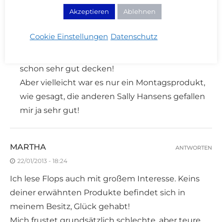
CREAM BLUB
ANTWORTEN
Akzeptieren
Ablehnen
23/01/2013 - 14:42
Cookie Einstellungen
Datenschutz
Meine „Schwierigkeit“ ist halt auch, dass meine
Nagelspitzen sehr weiß sind, da müssen Lacke
schon sehr gut decken!
Aber vielleicht war es nur ein Montagsprodukt,
wie gesagt, die anderen Sally Hansens gefallen
mir ja sehr gut!
MARTHA
ANTWORTEN
22/01/2013 - 18:24
Ich lese Flops auch mit großem Interesse. Keins
deiner erwähnten Produkte befindet sich in
meinem Besitz, Glück gehabt!
Mich frustet grundsätzlich schlechte, aber teure