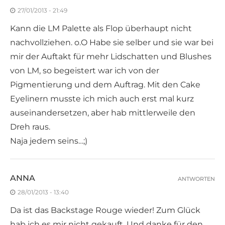
27/01/2013 - 21:49
Kann die LM Palette als Flop überhaupt nicht
nachvollziehen. o.O Habe sie selber und sie war bei
mir der Auftakt für mehr Lidschatten und Blushes
von LM, so begeistert war ich von der
Pigmentierung und dem Auftrag. Mit den Cake
Eyelinern musste ich mich auch erst mal kurz
auseinandersetzen, aber hab mittlerweile den
Dreh raus.
Naja jedem seins…;)
ANNA
ANTWORTEN
28/01/2013 - 13:40
Da ist das Backstage Rouge wieder! Zum Glück
hab ich es mir nicht gekauft. Und danke für den