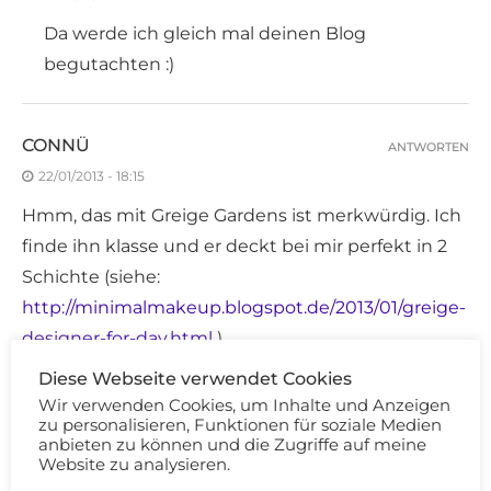
Da werde ich gleich mal deinen Blog
begutachten :)
CONNÜ
ANTWORTEN
22/01/2013 - 18:15
Hmm, das mit Greige Gardens ist merkwürdig. Ich
finde ihn klasse und er deckt bei mir perfekt in 2
Schichte (siehe:
http://minimalmakeup.blogspot.de/2013/01/greige-
designer-for-day.html
).
Vielleicht hast du ein Montagsprodukt erwischt? :/
Diese Webseite verwendet Cookies
Oder gib ihm noch ne Chance!! xD Ich liebe die
Wir verwenden Cookies, um Inhalte und Anzeigen
zu personalisieren, Funktionen für soziale Medien
Farbe einfach.
anbieten zu können und die Zugriffe auf meine
Website zu analysieren.