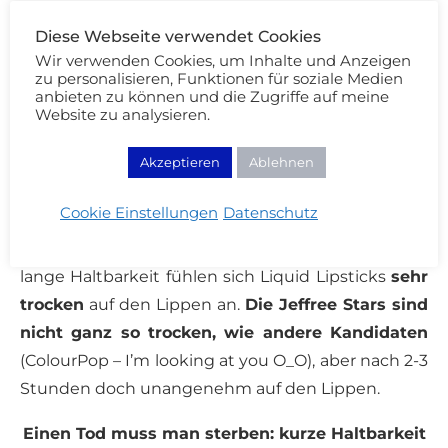
matten Flüssiglippenstifte vorstellen. Trotzdem
möchte ich euch so objektiv wie möglich die
Diese Webseite verwendet Cookies
Wir verwenden Cookies, um Inhalte und Anzeigen
Textur erklären: Der Velour Liquid Lipstick ist
sehr
zu personalisieren, Funktionen für soziale Medien
dünnflüssig und hochpigmentiert.
Eine Schicht
anbieten zu können und die Zugriffe auf meine
Website zu analysieren.
reicht vollkommen aus für maximale Deckkraft.
Beim Auftrag müsst ihr schnell sein – man hat nur
Akzeptieren
Ablehnen
wenige Sekunden Zeit, bis der Lippenstift
antrocknet und sich nicht mehr vom Fleck rührt!
Cookie Einstellungen
Datenschutz
Durch die dünne Textur, das matte Finish und die
lange Haltbarkeit fühlen sich Liquid Lipsticks
sehr
trocken
auf den Lippen an.
Die Jeffree Stars sind
nicht ganz so trocken, wie andere Kandidaten
(ColourPop – I’m looking at you O_O), aber nach 2-3
Stunden doch unangenehm auf den Lippen.
Einen Tod muss man sterben: kurze Haltbarkeit