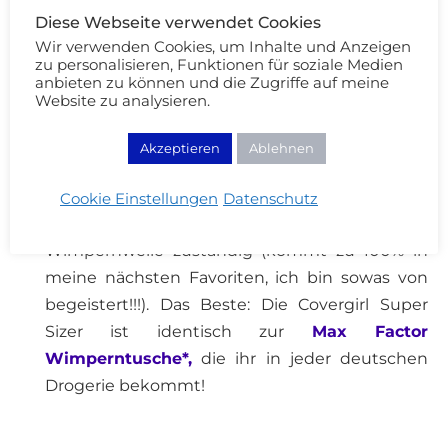
Lidschatten am Wimpernkranz verblendet – et
Diese Webseite verwendet Cookies
voilá! Universal Smoky Eyes!
Wir verwenden Cookies, um Inhalte und Anzeigen
Covergirl Super Sizer Mascara:
WOW, was für
zu personalisieren, Funktionen für soziale Medien
anbieten zu können und die Zugriffe auf meine
eine Bomben Mascara! Verlängerung,
Website zu analysieren.
Separierung, Volumen – Aktuell ist sie mein
Holy Grail! Die Super Sizer macht einfach
Akzeptieren
Ablehnen
gigantische Wimpern, da pfeiffe ich auf den
„Natural Lash Look“. Für den Schwung ist bei
Cookie Einstellungen
Datenschutz
mir momentan die selbstgemachte
Wimpernwelle zuständig (kommt zu 100% in
meine nächsten Favoriten, ich bin sowas von
begeistert!!!). Das Beste: Die Covergirl Super
Sizer ist identisch zur
Max Factor
Wimperntusche*,
die ihr in jeder deutschen
Drogerie bekommt!