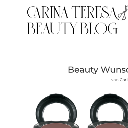
Beauty Wunsc
von
Car