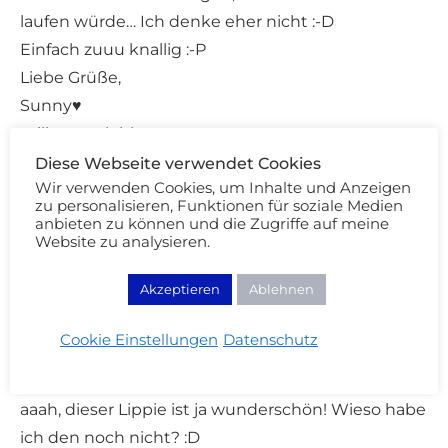
laufen würde… Ich denke eher nicht :-D
Einfach zuuu knallig :-P
Liebe Grüße,
Sunny♥
milknpeach.blogspot.com
Diese Webseite verwendet Cookies
Wir verwenden Cookies, um Inhalte und Anzeigen
zu personalisieren, Funktionen für soziale Medien
MY BATHROOM IS MY CASTLE
ANTWORTEN
anbieten zu können und die Zugriffe auf meine
14/05/2011 - 18:24
Website zu analysieren.
PS: Danke für die Info zur Papagena LE.
Akzeptieren
Ablehnen
Cookie Einstellungen
Datenschutz
ANNE_CB
ANTWORTEN
14/05/2011 - 18:39
aaah, dieser Lippie ist ja wunderschön! Wieso habe
ich den noch nicht? :D