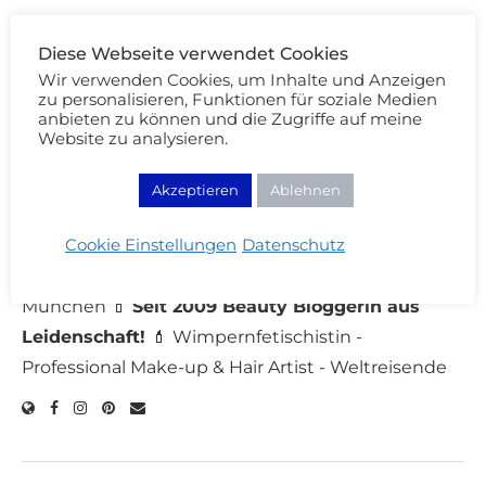
Diese Webseite verwendet Cookies
CLINIQUE
CONCEALER
EVEN BETTER
Wir verwenden Cookies, um Inhalte und Anzeigen
zu personalisieren, Funktionen für soziale Medien
FOUNDATION
anbieten zu können und die Zugriffe auf meine
Website zu analysieren.
8 Kommentare
Akzeptieren
Ablehnen
Cookie Einstellungen
Datenschutz
CARINA
München 💄
Seit 2009 Beauty Bloggerin aus
Leidenschaft!
💄 Wimpernfetischistin -
Professional Make-up & Hair Artist - Weltreisende