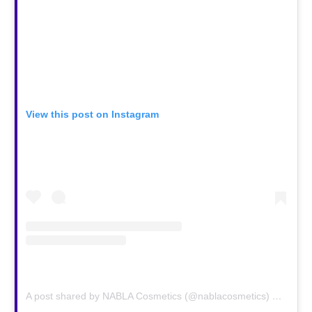
View this post on Instagram
A post shared by NABLA Cosmetics (@nablacosmetics)
on
Jan 2