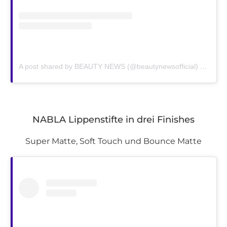
A post shared by BEAUTY NEWS (@beautynewsofficial)
on
Jan 
NABLA Lippenstifte in drei Finishes
Super Matte, Soft Touch und Bounce Matte