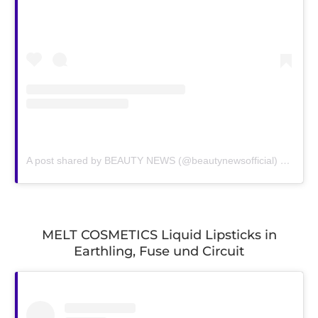
A post shared by BEAUTY NEWS (@beautynewsofficial)
on
Jan 
MELT COSMETICS Liquid Lipsticks in
Earthling, Fuse und Circuit