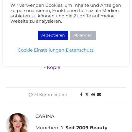
Traummann!
Wir verwenden Cookies, um Inhalte und Anzeigen
zu personalisieren, Funktionen für soziale Medien
anbieten zu können und die Zugriffe auf meine
Website zu analysieren.
Wie waren eure Feiertage? Was habt ihr euch
Akzeptieren
Ablehnen
für das neue Jahr vorgenommen?
Cookie Einstellungen
Datenschutz
31 Kommentare
CARINA
München 💄
Seit 2009 Beauty