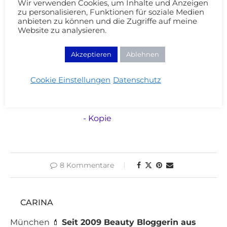
Wir verwenden Cookies, um Inhalte und Anzeigen
ihn euch an! Ich fand Miles Teller bisher total
zu personalisieren, Funktionen für soziale Medien
anbieten zu können und die Zugriffe auf meine
unsympathisch, aber was er in dem Film geleistet
Website zu analysieren.
hat, ist Oscar-würdig!
Welche Filmen konnten
euch in letzter Zeit begeistern?
Akzeptieren
Ablehnen
Cookie Einstellungen
Datenschutz
8 Kommentare
CARINA
München 💄
Seit 2009 Beauty Bloggerin aus