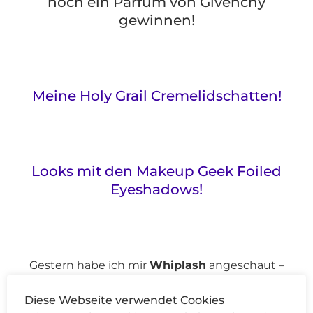
noch ein Parfum von Givenchy
gewinnen!
Meine Holy Grail Cremelidschatten!
Looks mit den Makeup Geek Foiled
Eyeshadows!
Gestern habe ich mir
Whiplash
angeschaut –
WOAH! Was für ein toller Film! Wenn ihr
Diese Webseite verwendet Cookies
irgendwann die Chance habt, ihn zu sehen, schaut