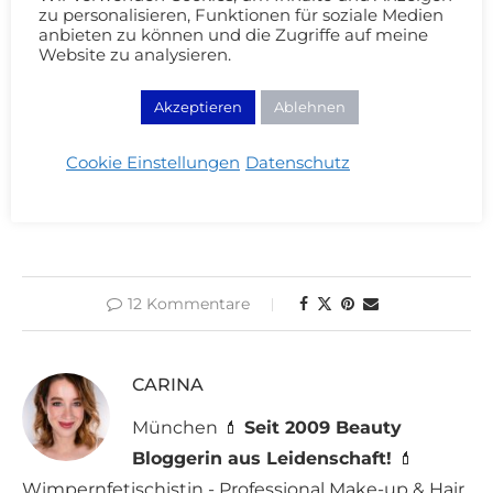
Was konnte euch von den News am meisten
zu personalisieren, Funktionen für soziale Medien
anbieten zu können und die Zugriffe auf meine
begeistern?
Website zu analysieren.
Akzeptieren
Ablehnen
Cookie Einstellungen
Datenschutz
12 Kommentare
CARINA
München 💄
Seit 2009 Beauty
Bloggerin aus Leidenschaft!
💄
Wimpernfetischistin - Professional Make-up & Hair