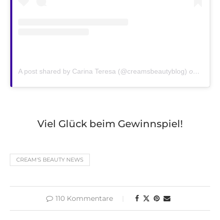
A post shared by Carina Teresa (@creamsbeautyblog)
on
Nov 23
Viel Glück beim Gewinnspiel!
CREAM'S BEAUTY NEWS
110 Kommentare