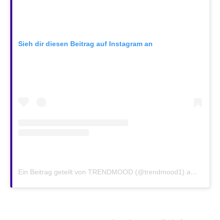
Sieh dir diesen Beitrag auf Instagram an
Ein Beitrag geteilt von TRENDMOOD (@trendmood1)
am
Nov 22