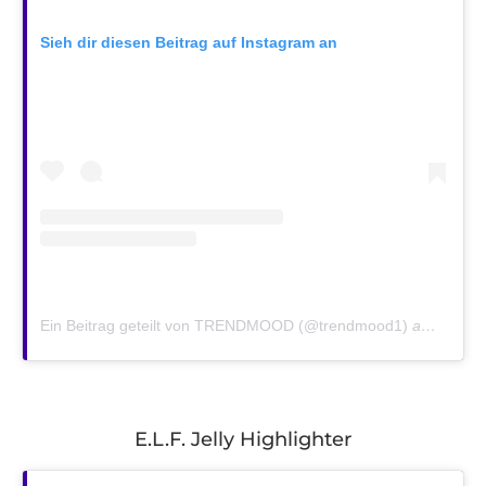
Sieh dir diesen Beitrag auf Instagram an
Ein Beitrag geteilt von TRENDMOOD (@trendmood1)
am
Nov 19
E.L.F. Jelly Highlighter