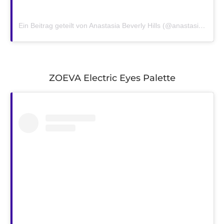
Ein Beitrag geteilt von Anastasia Beverly Hills (@anastasiabeverlyhills)
ZOEVA Electric Eyes Palette