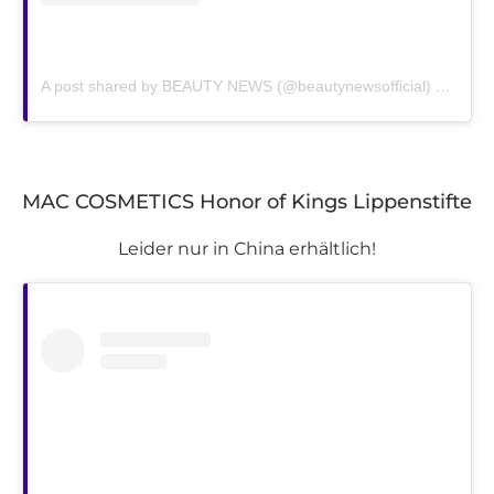
A post shared by BEAUTY NEWS (@beautynewsofficial)
on
Jan 
MAC COSMETICS Honor of Kings Lippenstifte
Leider nur in China erhältlich!