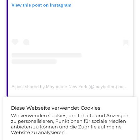
View this post on Instagram
A post shared by Maybelline New York (@maybelline)
on
Jan 17,
Diese Webseite verwendet Cookies
Wir verwenden Cookies, um Inhalte und Anzeigen
MAKEUP GEEK 9 neue Single Lidschatten!
zu personalisieren, Funktionen für soziale Medien
anbieten zu können und die Zugriffe auf meine
Website zu analysieren.