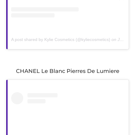
A post shared by Kylie Cosmetics (@kyliecosmetics)
on
Jan 17, 2019 at 6:15am PST
CHANEL Le Blanc Pierres De Lumiere