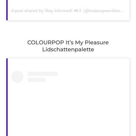
A post shared by Stay informed! 📲💄 (@makeupworldnews)
on
J
COLOURPOP It’s My Pleasure
Lidschattenpalette