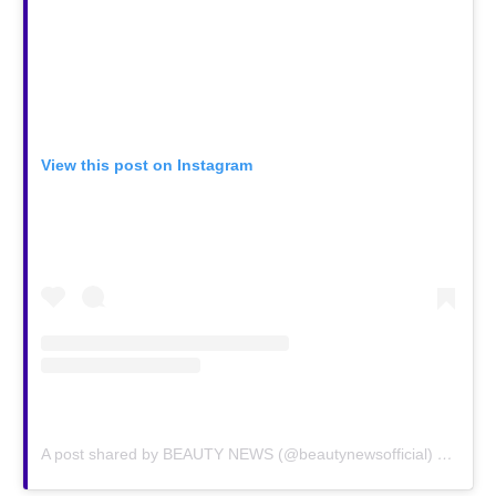
View this post on Instagram
A post shared by BEAUTY NEWS (@beautynewsofficial)
on
Jan 