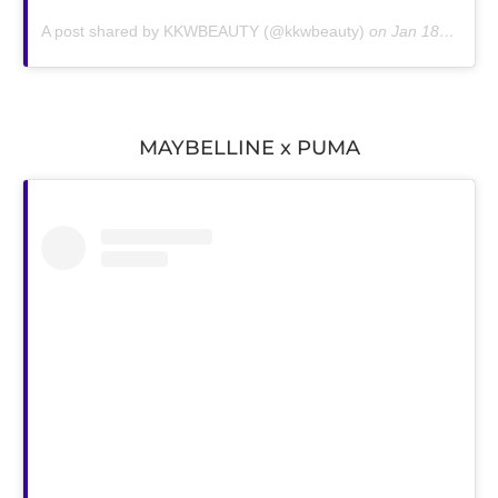
A post shared by KKWBEAUTY (@kkwbeauty)
on
Jan 18, 2019 at 10:14am PST
MAYBELLINE x PUMA