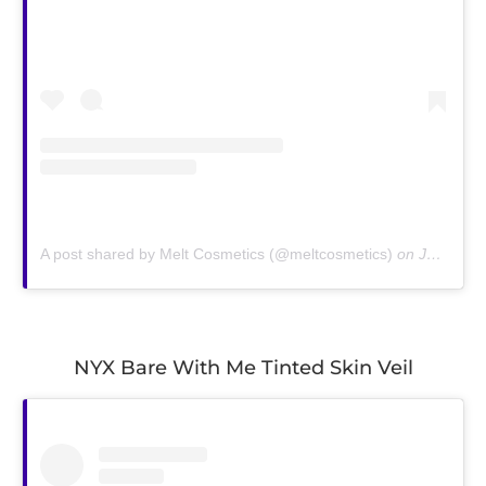
A post shared by Melt Cosmetics (@meltcosmetics)
on
Jan 11, 2019 at 5:28pm PST
NYX Bare With Me Tinted Skin Veil