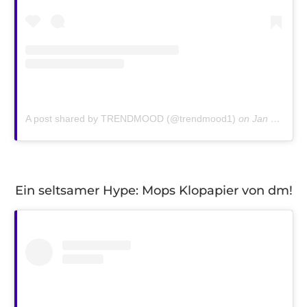
A post shared by TRENDMOOD (@trendmood1)
on
Jan 6, 2019 at 9:13am PST
Ein seltsamer Hype: Mops Klopapier von dm!