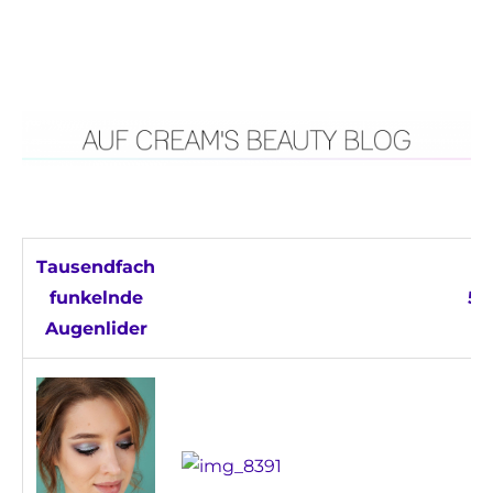
Tausendfach
funkelnde
5 
Augenlider