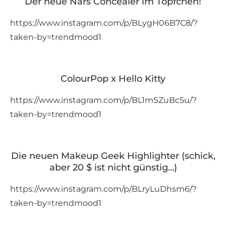
Der neue Nars Concealer im Töpfchen!
https://www.instagram.com/p/BLygH06B7C8/?
taken-by=trendmood1
ColourPop x Hello Kitty
https://www.instagram.com/p/BL1mSZuBc5u/?
taken-by=trendmood1
Die neuen Makeup Geek Highlighter (schick,
aber 20 $ ist nicht günstig…)
https://www.instagram.com/p/BLryLuDhsm6/?
taken-by=trendmood1