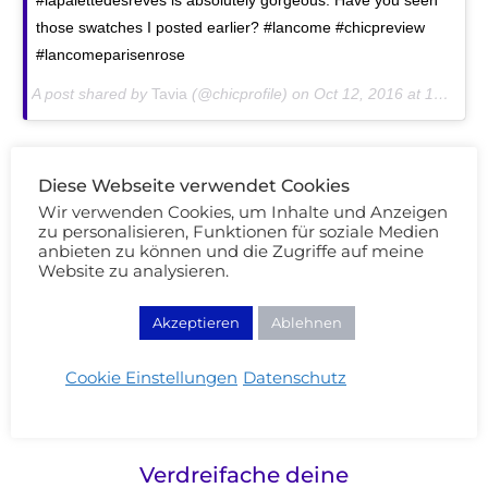
#lapalettedesreves is absolutely gorgeous. Have you seen
those swatches I posted earlier? #lancome #chicpreview
#lancomeparisenrose
A post shared by
Tavia
(@chicprofile) on
Oct 12, 2016 at 12:28pm PDT
Diese Webseite verwendet Cookies
Natasha Denona Star Palette (169 $)
Wir verwenden Cookies, um Inhalte und Anzeigen
zu personalisieren, Funktionen für soziale Medien
https://www.instagram.com/p/BL1WxlRBfoJ/?
anbieten zu können und die Zugriffe auf meine
Website zu analysieren.
taken-by=trendmood1
Akzeptieren
Ablehnen
Cookie Einstellungen
Datenschutz
Verdreifache deine