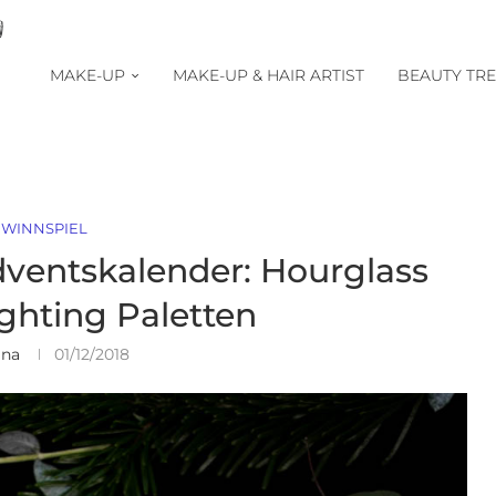
MAKE-UP
MAKE-UP & HAIR ARTIST
BEAUTY TR
WINNSPIEL
ventskalender: Hourglass
ghting Paletten
ina
01/12/2018