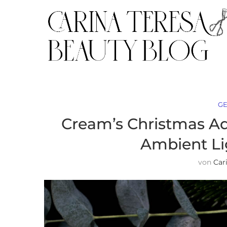
GE
Cream’s Christmas Ad
Ambient Li
von
Car