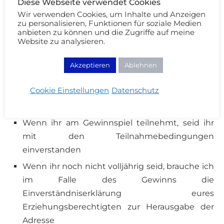
Diese Webseite verwendet Cookies
Christmas Adventskalender teilnehmen, bis
Wir verwenden Cookies, um Inhalte und Anzeigen
zum 26.12.2016 23.59 Uhr
zu personalisieren, Funktionen für soziale Medien
Offen für Teilnehmer aus Deutschland,
anbieten zu können und die Zugriffe auf meine
Website zu analysieren.
Österreich und Schweiz
Die Auslosung und Versand der Gewinne
Akzeptieren
Ablehnen
erfolgt im Januar 2017, wenn ich alle Adressen
habe
Cookie Einstellungen
Datenschutz
Ich kontaktiere die Gewinner per Email
Wenn ihr am Gewinnspiel teilnehmt, seid ihr
mit den Teilnahmebedingungen
einverstanden
Wenn ihr noch nicht volljährig seid, brauche ich
im Falle des Gewinns die
Einverständniserklärung eures
Erziehungsberechtigten zur Herausgabe der
Adresse