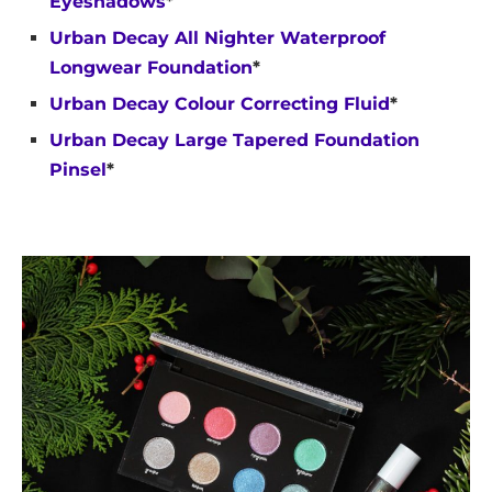
Eyeshadows
*
Urban Decay All Nighter Waterproof
Longwear Foundation
*
Urban Decay Colour Correcting Fluid
*
Urban Decay Large Tapered Foundation
Pinsel
*