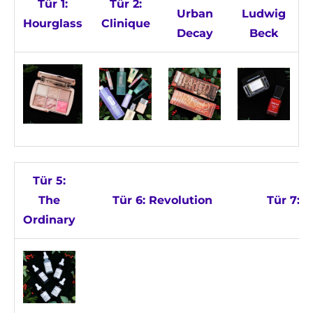
Tür 1:
Tür 2:
Urban
Ludwig
Hourglass
Clinique
Decay
Beck
Tür 5:
The
Tür 6: Revolution
Tür 7: J
Ordinary