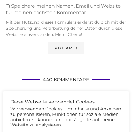
Speichere meinen Namen, Email und Website
für meinen nächsten Kommentar.
Mit der Nutzung dieses Formulars erklärst du dich mit der
Speicherung und Verarbeitung deiner Daten durch diese
Website einverstanden. Merci Cherie!
440 KOMMENTARE
ANISA
ANTWORTEN
Diese Webseite verwendet Cookies
23/12/2017 - 08:09
Wir verwenden Cookies, um Inhalte und Anzeigen
Meine schönstes Erlebnis 2017 war meine kürzlich
zu personalisieren, Funktionen für soziale Medien
anbieten zu können und die Zugriffe auf meine
bestandene Prüfung in meiner Fortbildung :-) LG,
Website zu analysieren.
Anisa