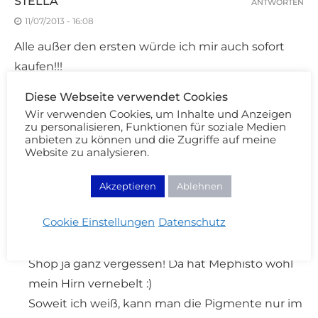
STELLA
ANTWORTEN
11/07/2013 - 16:08
Alle außer den ersten würde ich mir auch sofort
kaufen!!!
Apropos, wo genau kann man die eigentlich
Diese Webseite verwendet Cookies
kaufen?
Wir verwenden Cookies, um Inhalte und Anzeigen
Geht das nur auf deren Online Shop oder auch
zu personalisieren, Funktionen für soziale Medien
anbieten zu können und die Zugriffe auf meine
irgendwo anders? :)
Website zu analysieren.
Akzeptieren
Ablehnen
CREAM BLUB
ANTWORTEN
12/07/2013 - 08:18
Cookie Einstellungen
Datenschutz
Danke für den Hinweis, ich habe den Link zum
Shop ja ganz vergessen! Da hat Mephisto wohl
mein Hirn vernebelt :)
Soweit ich weiß, kann man die Pigmente nur im