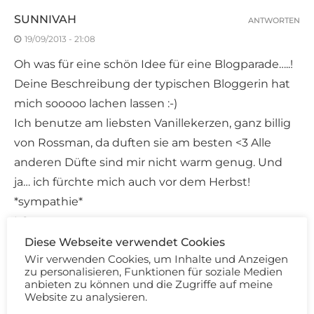
SUNNIVAH
ANTWORTEN
19/09/2013 - 21:08
Oh was für eine schön Idee für eine Blogparade…..!
Deine Beschreibung der typischen Bloggerin hat
mich sooooo lachen lassen :-)
Ich benutze am liebsten Vanillekerzen, ganz billig
von Rossman, da duften sie am besten <3 Alle
anderen Düfte sind mir nicht warm genug. Und
ja… ich fürchte mich auch vor dem Herbst!
*sympathie*
LG
Diese Webseite verwendet Cookies
Wir verwenden Cookies, um Inhalte und Anzeigen
zu personalisieren, Funktionen für soziale Medien
KIRSCHBLÜTE
ANTWORTEN
anbieten zu können und die Zugriffe auf meine
19/09/2013 - 21:42
Website zu analysieren.