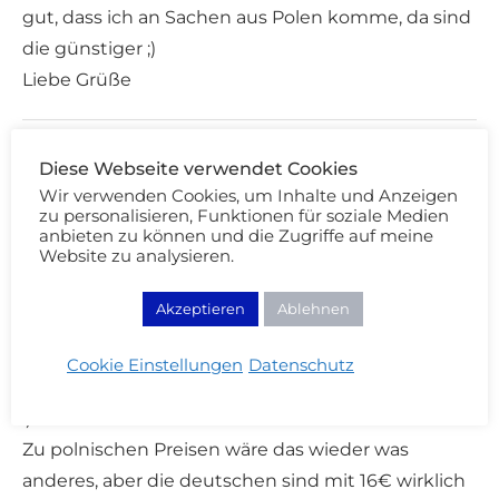
gut, dass ich an Sachen aus Polen komme, da sind
die günstiger ;)
Liebe Grüße
JENNA JONES
ANTWORTEN
Diese Webseite verwendet Cookies
24/06/2012 - 19:01
Wir verwenden Cookies, um Inhalte und Anzeigen
zu personalisieren, Funktionen für soziale Medien
Richtig geil *.*
anbieten zu können und die Zugriffe auf meine
Website zu analysieren.
Akzeptieren
Ablehnen
ZUCKERWATTEWUNDERLAND
ANTWORTEN
24/06/2012 - 19:04
Cookie Einstellungen
Datenschutz
Also rein optisch ist das Pigment wirklich suuuper
:)
Zu polnischen Preisen wäre das wieder was
anderes, aber die deutschen sind mit 16€ wirklich