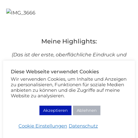
Meine Highlights:
(Das ist der erste, oberflächliche Eindruck und
muss nicht viel aussagen. Aber bei folgenden
Diese Webseite verwendet Cookies
Produkten hat mein Beauty-Geek-Radar spontan
Wir verwenden Cookies, um Inhalte und Anzeigen
ausgeschlagen!)
zu personalisieren, Funktionen für soziale Medien
anbieten zu können und die Zugriffe auf meine
Website zu analysieren.
BROWTTITUDE EYEBROW DESIGNER N°
Akzeptieren
Ablehnen
200 – WHEAT
Cookie Einstellungen
Datenschutz
Gute Farbabgabe und eine aschige Nuance.
Blondinen sollten sich den Brauenstift in Wheat