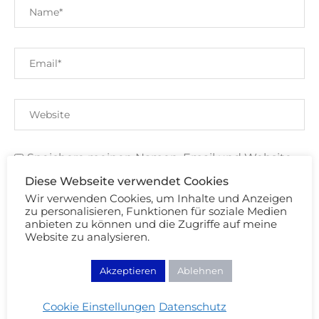
Speichere meinen Namen, Email und Website
für meinen nächsten Kommentar.
Diese Webseite verwendet Cookies
Mit der Nutzung dieses Formulars erklärst du dich mit der
Wir verwenden Cookies, um Inhalte und Anzeigen
zu personalisieren, Funktionen für soziale Medien
Speicherung und Verarbeitung deiner Daten durch diese
anbieten zu können und die Zugriffe auf meine
Website einverstanden. Merci Cherie!
Website zu analysieren.
Akzeptieren
Ablehnen
Cookie Einstellungen
Datenschutz