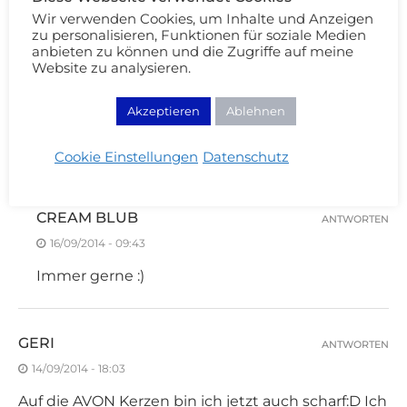
Wir verwenden Cookies, um Inhalte und Anzeigen
zu personalisieren, Funktionen für soziale Medien
KARMESIN
ANTWORTEN
anbieten zu können und die Zugriffe auf meine
Website zu analysieren.
14/09/2014 - 17:09
Vielen Dank für die Verlinkung! Und es sind wieder
Akzeptieren
Ablehnen
viele tolle Links dabei! Die UD Lippenstiftbox
gefällt mir auch sehr gut ;)
Cookie Einstellungen
Datenschutz
CREAM BLUB
ANTWORTEN
16/09/2014 - 09:43
Immer gerne :)
GERI
ANTWORTEN
14/09/2014 - 18:03
Auf die AVON Kerzen bin ich jetzt auch scharf:D Ich