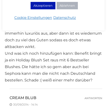
Akzeptieren
Ablehnen
abwechslungsreich. Wenn man die nur hier direkt
im Lande bekommen könnte :/ Hmm die
Cookie Einstellungen
Datenschutz
Verpackung von Gucci Beauty finde ich eigentlich
gar nicht mal sooo schlecht. Irgendwie sieht es
immerhin luxuriös aus, aber dann ist es wiederrum
doch zu viel des Guten sodass es doch etwas
altbacken wirkt.
Und was ich noch hinzufügen kann: Benefit bringt
ja ein Holiday Blush Set raus mit 6 Bestseller
Blushes. Die hätte ich so gern aber auch bei
Sephora kann man die nicht nach Deutschland
bestellen. Schade :( weiß einer mehr darüber?
CREAM BLUB
ANTWORTEN
30/09/2014 - 14:14