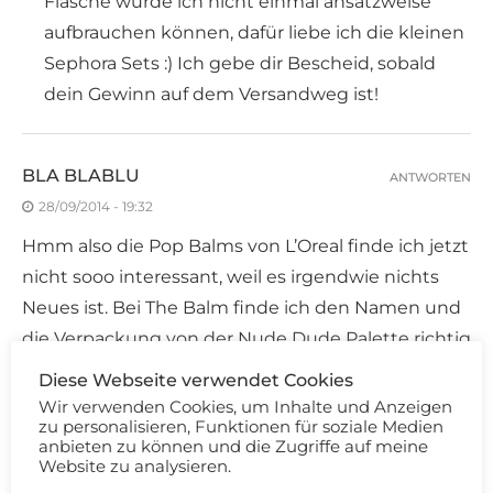
Flasche würde ich nicht einmal ansatzweise
aufbrauchen können, dafür liebe ich die kleinen
Sephora Sets :) Ich gebe dir Bescheid, sobald
dein Gewinn auf dem Versandweg ist!
BLA BLABLU
ANTWORTEN
28/09/2014 - 19:32
Hmm also die Pop Balms von L’Oreal finde ich jetzt
nicht sooo interessant, weil es irgendwie nichts
Neues ist. Bei The Balm finde ich den Namen und
die Verpackung von der Nude Dude Palette richtig
cool und auch die Farben sind was für mich! Bei
Diese Webseite verwendet Cookies
der MAC Ultimate Collection sieht die Verpackung
Wir verwenden Cookies, um Inhalte und Anzeigen
zu personalisieren, Funktionen für soziale Medien
auch sehr spannend aus. Bin auf weitere Bilder
anbieten zu können und die Zugriffe auf meine
gespannt. Bei der Tarte Amazonian Blush Palette
Website zu analysieren.
finde ich die Farben sehr schön und auch