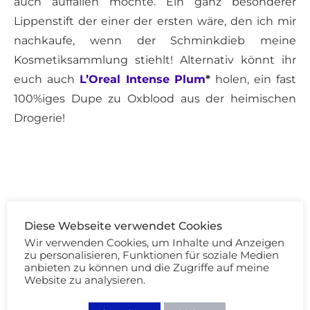
auch auffallen möchte. Ein ganz besonderer
Lippenstift der einer der ersten wäre, den ich mir
nachkaufe, wenn der Schminkdieb meine
Kosmetiksammlung stiehlt! Alternativ könnt ihr
euch auch
L’Oreal Intense Plum
*
holen, ein fast
100%iges Dupe zu Oxblood aus der heimischen
Drogerie!
MAC Yash | Estée Lauder Defiant Coral | Estée
Diese Webseite verwendet Cookies
Lauder Envious | Burberry Oxblood
Wir verwenden Cookies, um Inhalte und Anzeigen
zu personalisieren, Funktionen für soziale Medien
anbieten zu können und die Zugriffe auf meine
Website zu analysieren.