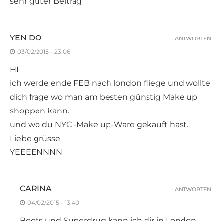
sehr guter Beitrag
YEN DO
ANTWORTEN
03/02/2015 - 23:06
HI
ich werde ende FEB nach london fliege und wollte
dich frage wo man am besten günstig Make up
shoppen kann.
und wo du NYC -Make up-Ware gekauft hast.
Liebe grüsse
YEEEENNNN
CARINA
ANTWORTEN
04/02/2015 - 13:40
Boots und Superdrug kann ich dir in London