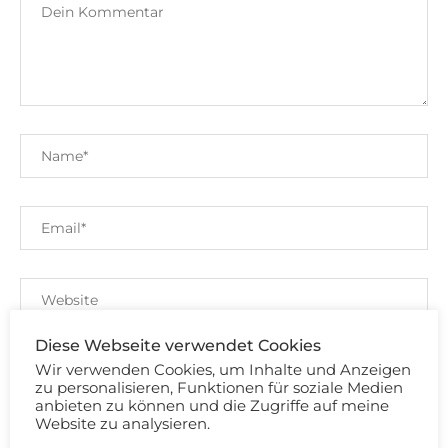
Diese Webseite verwendet Cookies
Speichere meinen Namen, Email und Website
Wir verwenden Cookies, um Inhalte und Anzeigen
für meinen nächsten Kommentar.
zu personalisieren, Funktionen für soziale Medien
anbieten zu können und die Zugriffe auf meine
Mit der Nutzung dieses Formulars erklärst du dich mit der
Website zu analysieren.
Speicherung und Verarbeitung deiner Daten durch diese