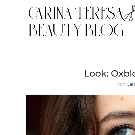
Look: Oxbl
von
Car