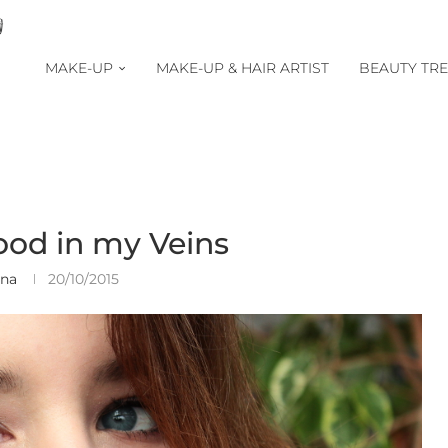
MAKE-UP
MAKE-UP & HAIR ARTIST
BEAUTY TR
ood in my Veins
ina
20/10/2015