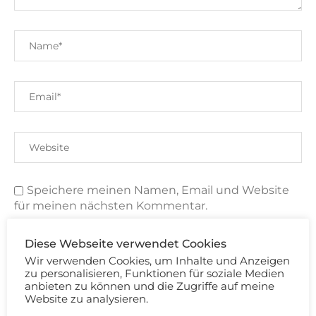
Speichere meinen Namen, Email und Website
für meinen nächsten Kommentar.
Mit der Nutzung dieses Formulars erklärst du dich mit der
Diese Webseite verwendet Cookies
Speicherung und Verarbeitung deiner Daten durch diese
Website einverstanden. Merci Cherie!
Wir verwenden Cookies, um Inhalte und Anzeigen
zu personalisieren, Funktionen für soziale Medien
anbieten zu können und die Zugriffe auf meine
Website zu analysieren.