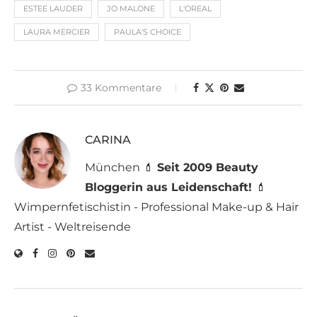
ESTEE LAUDER
JO MALONE
L'OREAL
LAURA MERCIER
PAULA'S CHOICE
33 Kommentare
CARINA
München 💄
Seit 2009 Beauty
Bloggerin aus Leidenschaft!
💄
Wimpernfetischistin - Professional Make-up & Hair
Artist - Weltreisende