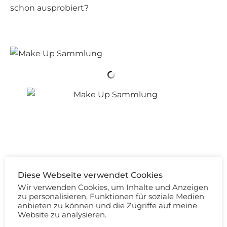
schon ausprobiert?
MAKE UP SAMMLUNG 2019: BLUSH
Diese Webseite verwendet Cookies
Wenn ich Blush trage (und nicht nur Bronzer),
Wir verwenden Cookies, um Inhalte und Anzeigen
zu personalisieren, Funktionen für soziale Medien
dann meistens ein kühles Rosa ohne starken
anbieten zu können und die Zugriffe auf meine
Schimmer:
Website zu analysieren.