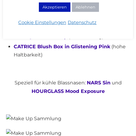
Akzeptieren
Ablehnen
NARS Deep Throat
(Orgasms natürlichere
Cookie Einstellungen
Datenschutz
Schwester)
CLINIQUE Melon Pop
(mehr korallig)
CATRICE Blush Box in Glistening Pink
(hohe
Haltbarkeit)
Speziell für kühle Blassnasen:
NARS Sin
und
HOURGLASS Mood Exposure