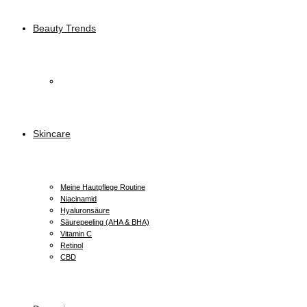
Beauty Trends
Skincare
Meine Hautpflege Routine
Niacinamid
Hyaluronsäure
Säurepeeling (AHA & BHA)
Vitamin C
Retinol
CBD