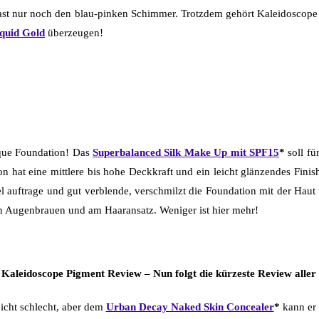
fast nur noch den blau-pinken Schimmer. Trotzdem gehört Kaleidoscope 
quid Gold
überzeugen!
nique Foundation! Das
Superbalanced Silk Make Up mit SPF15
*
soll fü
on hat eine mittlere bis hohe Deckkraft und ein leicht glänzendes Finish
el auftrage und gut verblende, verschmilzt die Foundation mit der Ha
den Augenbrauen und am Haaransatz. Weniger ist hier mehr!
aleidoscope Pigment Review – Nun folgt die kürzeste Review aller 
icht schlecht, aber dem
Urban Decay Naked Skin Concealer
*
kann er 