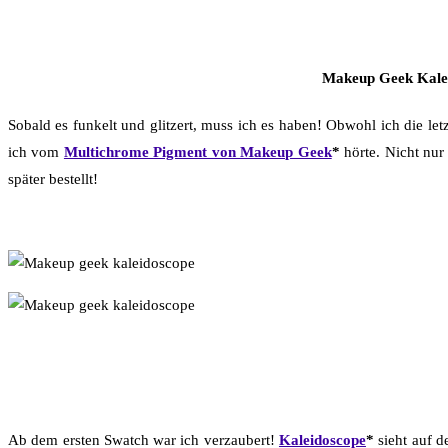
Makeup Geek Kaleid
Sobald es funkelt und glitzert, muss ich es haben! Obwohl ich die le
ich vom
Multichrome Pigment von Makeup Geek
*
hörte. Nicht nur
später bestellt!
Ab dem ersten Swatch war ich verzaubert!
Kaleidoscope
*
sieht auf d