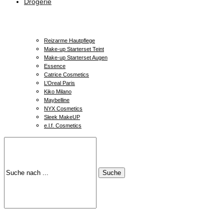
Drogerie
Reizarme Hautpflege
Make-up Starterset Teint
Make-up Starterset Augen
Essence
Catrice Cosmetics
L’Oreal Paris
Kiko Milano
Maybelline
NYX Cosmetics
Sleek MakeUP
e.l.f. Cosmetics
Suche