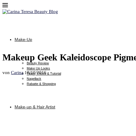
Make-Up
Makeup Geek Kaleidoscope Pigme
Beauty Review
Make Up Looks
von
Carina
18/10/2016
Tipps, Tricks & Tutorial
Nagellack
Rabatte & Shopping
Make-up & Hair Artist