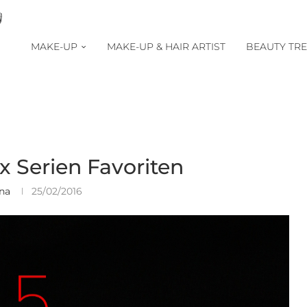
MAKE-UP
MAKE-UP & HAIR ARTIST
BEAUTY TR
ix Serien Favoriten
ina
25/02/2016