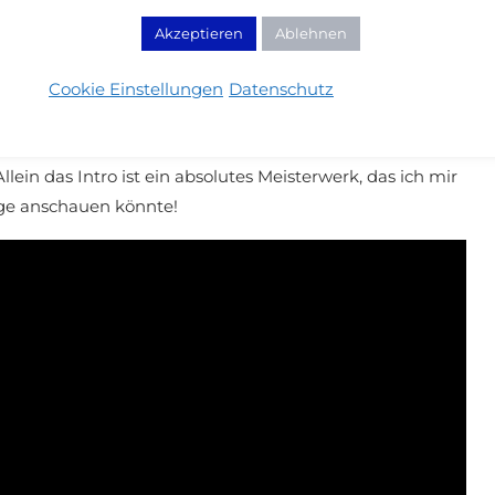
Akzeptieren
Ablehnen
f’s Table
h ein wahres Kunstwerk. Stellt euch auf viel Slow Motion
Cookie Einstellungen
Datenschutz
e wird ein weltbekannter Chef mit seinem Restaurant
e Philosophie des Essens, weniger um konkrete Rezepte
llein das Intro ist ein absolutes Meisterwerk, das ich mir
lge anschauen könnte!