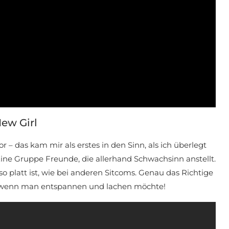
ew Girl
 – das kam mir als erstes in den Sinn, als ich überlegt
ine Gruppe Freunde, die allerhand Schwachsinn anstellt.
so platt ist, wie bei anderen Sitcoms. Genau das Richtige
, wenn man entspannen und lachen möchte!