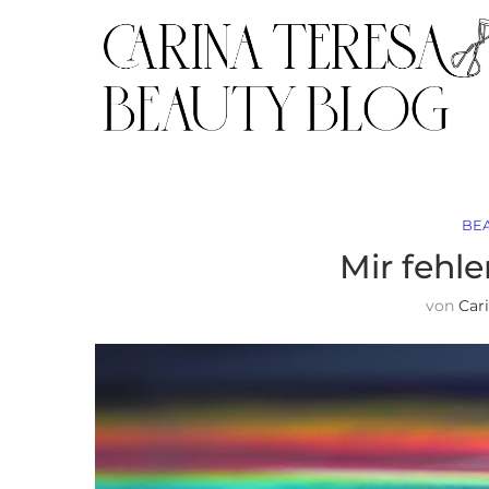
BE
Mir fehl
von
Car