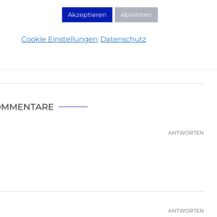
e für meinen nächsten Kommentar.
Akzeptieren
Ablehnen
 mit der Speicherung und Verarbeitung deiner Daten durch
Cookie Einstellungen
Datenschutz
OMMENTARE
ANTWORTEN
ANTWORTEN