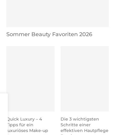
Herbst & Winter Parfüm
Sommerdüfte 2025 – 
Favoriten 2025
Wunschliste
Sommer Beauty Favoriten 2026
Quick Luxury – 4
Die 3 wichtigsten
Tipps für ein
Schritte einer
luxuriöses Make-up
effektiven Hautpflege