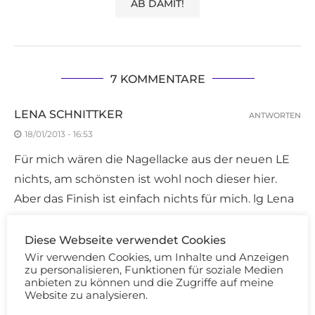
7 KOMMENTARE
LENA SCHNITTKER
ANTWORTEN
18/01/2013 - 16:53
Für mich wären die Nagellacke aus der neuen LE
nichts, am schönsten ist wohl noch dieser hier.
Aber das Finish ist einfach nichts für mich. lg Lena
Diese Webseite verwendet Cookies
SOOYOONA
ANTWORTEN
Wir verwenden Cookies, um Inhalte und Anzeigen
zu personalisieren, Funktionen für soziale Medien
18/01/2013 - 17:11
anbieten zu können und die Zugriffe auf meine
Die Farbe an sich würde mir sehr gut gefallen, nur
Website zu analysieren.