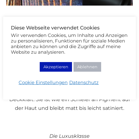
Diese Webseite verwendet Cookies
Die öl- und alkoholfreie Foundation von Smashbox
Wir verwenden Cookies, um Inhalte und Anzeigen
ist extrem flüssig. Deshalb empfehle ich euch
zu personalisieren, Funktionen für soziale Medien
anbieten zu können und die Zugriffe auf meine
auch den Auftrag entweder
direkt mit den
Website zu analysieren.
Fingern
(so geht am wenigsten Produkt verloren)
oder mit einem Pinsel.
Ein Beauty Blender würde
Akzeptieren
Ablehnen
viel zu viel von der Foundation aufsaugen und
nicht mehr hergeben. Die BB Water Grundierung
Cookie Einstellungen
Datenschutz
ist sehr leicht – sowohl die Textur als auch die
Deckkraft. Sie ist wie ein Schleier an Pigment auf
der Haut und bleibt matt bis leicht satiniert.
Die Luxusklasse